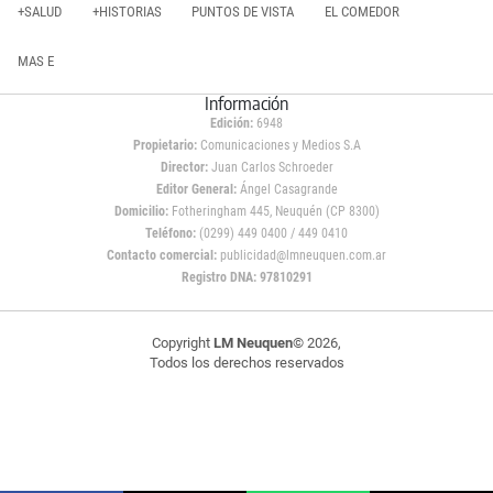
+SALUD
+HISTORIAS
PUNTOS DE VISTA
EL COMEDOR
MAS E
Información
Edición:
6948
Propietario:
Comunicaciones y Medios S.A
Director:
Juan Carlos Schroeder
Editor General:
Ángel Casagrande
Domicilio:
Fotheringham 445, Neuquén (CP 8300)
Teléfono:
(0299) 449 0400 / 449 0410
Contacto comercial:
publicidad@lmneuquen.com.ar
Registro DNA: 97810291
Copyright
LM Neuquen
© 2026,
Todos los derechos reservados