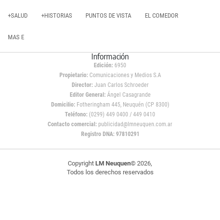
+SALUD
+HISTORIAS
PUNTOS DE VISTA
EL COMEDOR
MAS E
Información
Edición:
6950
Propietario:
Comunicaciones y Medios S.A
Director:
Juan Carlos Schroeder
Editor General:
Ángel Casagrande
Domicilio:
Fotheringham 445, Neuquén (CP 8300)
Teléfono:
(0299) 449 0400 / 449 0410
Contacto comercial:
publicidad@lmneuquen.com.ar
Registro DNA: 97810291
Copyright
LM Neuquen
© 2026,
Todos los derechos reservados