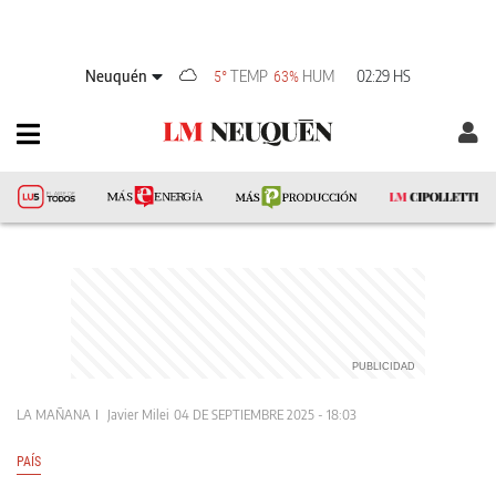
Neuquén
TEMP
HUM
02:29 HS
5°
63%
LA MAÑANA
Javier Milei
04 DE SEPTIEMBRE 2025 - 18:03
PAÍS