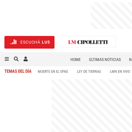
ESCUCHÁ
LU5
HOME
ÚLTIMAS NOTICIAS
N
NECROLÓGICAS
DEPORTES
TEMAS DEL DÍA
MUERTE EN EL EPAS
LEY DE TIERRAS
LMN EN VIVO