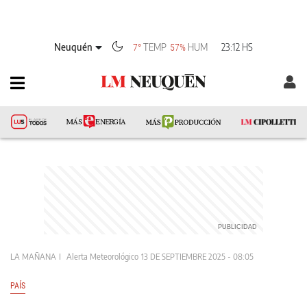
Neuquén
TEMP
HUM
23:12 HS
7°
57%
LA MAÑANA
Alerta Meteorológico
13 DE SEPTIEMBRE 2025 - 08:05
PAÍS