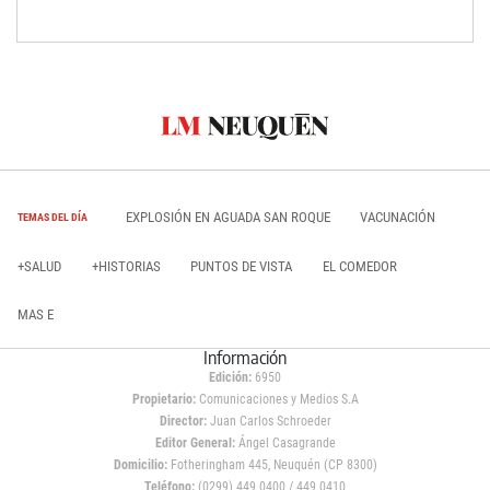
EXPLOSIÓN EN AGUADA SAN ROQUE
VACUNACIÓN
TEMAS DEL DÍA
+SALUD
+HISTORIAS
PUNTOS DE VISTA
EL COMEDOR
MAS E
Información
Edición:
6950
Propietario:
Comunicaciones y Medios S.A
Director:
Juan Carlos Schroeder
Editor General:
Ángel Casagrande
Domicilio:
Fotheringham 445, Neuquén (CP 8300)
Teléfono:
(0299) 449 0400 / 449 0410