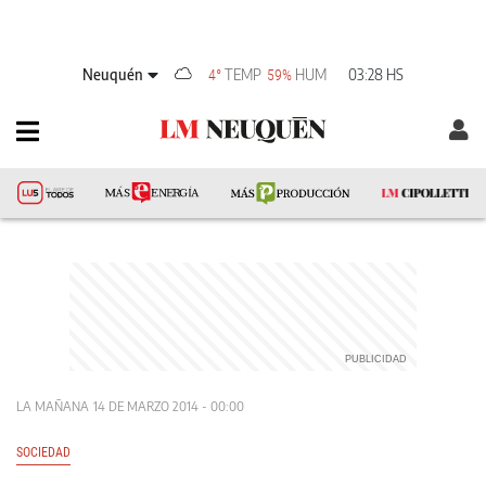
Neuquén
TEMP
HUM
03:28 HS
4°
59%
LA MAÑANA
14 DE MARZO 2014 - 00:00
SOCIEDAD