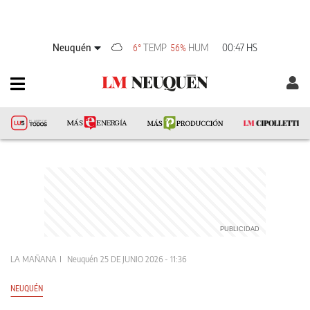
Neuquén
TEMP
HUM
00:47 HS
6°
56%
LA MAÑANA
Neuquén
25 DE JUNIO 2026 - 11:36
NEUQUÉN