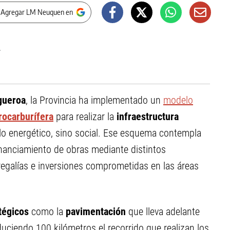
 Agregar LM Neuquen en
gueroa
, la Provincia ha implementado un
modelo
rocarburífera
para realizar la
infraestructura
llo energético, sino social. Ese esquema contempla
financiamiento de obras mediante distintos
regalías e inversiones comprometidas en las áreas
atégicos
como la
pavimentación
que lleva adelante
uciendo 100 kilómetros el recorrido que realizan los