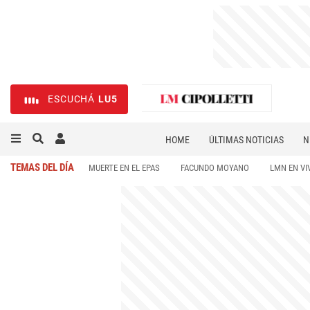
ESCUCHÁ
LU5
HOME
ÚLTIMAS NOTICIAS
N
NECROLÓGICAS
DEPORTES
TEMAS DEL DÍA
MUERTE EN EL EPAS
FACUNDO MOYANO
LMN EN VI