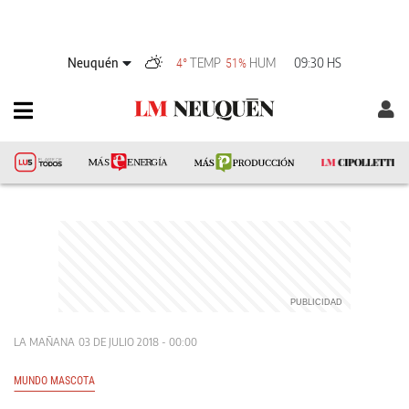
Neuquén
TEMP
HUM
09:30 HS
4°
51%
LA MAÑANA
03 DE JULIO 2018 - 00:00
MUNDO MASCOTA