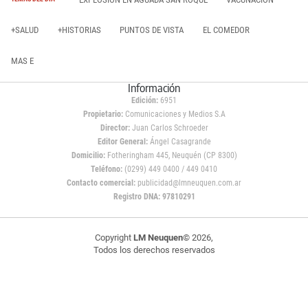
+SALUD
+HISTORIAS
PUNTOS DE VISTA
EL COMEDOR
MAS E
Información
Edición:
6951
Propietario:
Comunicaciones y Medios S.A
Director:
Juan Carlos Schroeder
Editor General:
Ángel Casagrande
Domicilio:
Fotheringham 445, Neuquén (CP 8300)
Teléfono:
(0299) 449 0400 / 449 0410
Contacto comercial:
publicidad@lmneuquen.com.ar
Registro DNA: 97810291
Copyright
LM Neuquen
© 2026,
Todos los derechos reservados