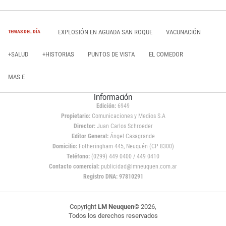
EXPLOSIÓN EN AGUADA SAN ROQUE
VACUNACIÓN
TEMAS DEL DÍA
+SALUD
+HISTORIAS
PUNTOS DE VISTA
EL COMEDOR
MAS E
Información
Edición:
6949
Propietario:
Comunicaciones y Medios S.A
Director:
Juan Carlos Schroeder
Editor General:
Ángel Casagrande
Domicilio:
Fotheringham 445, Neuquén (CP 8300)
Teléfono:
(0299) 449 0400 / 449 0410
Contacto comercial:
publicidad@lmneuquen.com.ar
Registro DNA: 97810291
Copyright
LM Neuquen
© 2026,
Todos los derechos reservados