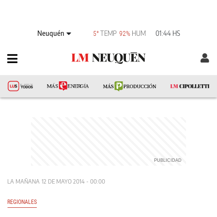
Neuquén
TEMP
HUM
01:44 HS
5°
92%
LA MAÑANA
12 DE MAYO 2014 - 00:00
REGIONALES