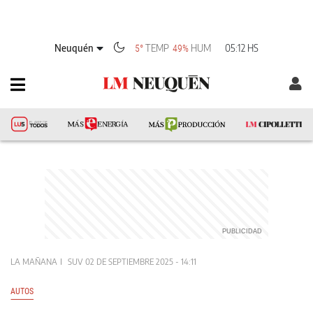
Neuquén
TEMP
HUM
05:12 HS
5°
49%
LA MAÑANA
SUV
02 DE SEPTIEMBRE 2025 - 14:11
AUTOS