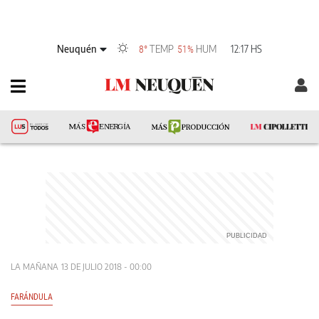
Neuquén
TEMP
HUM
12:17 HS
8°
51%
LA MAÑANA
13 DE JULIO 2018 - 00:00
FARÁNDULA