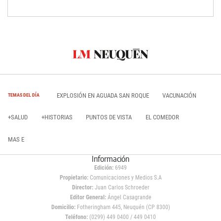
EXPLOSIÓN EN AGUADA SAN ROQUE
VACUNACIÓN
TEMAS DEL DÍA
+SALUD
+HISTORIAS
PUNTOS DE VISTA
EL COMEDOR
MAS E
Información
Edición:
6949
Propietario:
Comunicaciones y Medios S.A
Director:
Juan Carlos Schroeder
Editor General:
Ángel Casagrande
Domicilio:
Fotheringham 445, Neuquén (CP 8300)
Teléfono:
(0299) 449 0400 / 449 0410