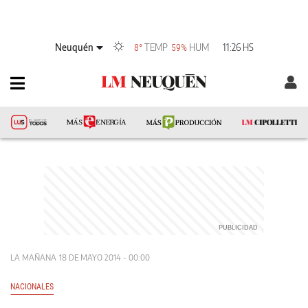
Neuquén
TEMP
HUM
11:26 HS
8°
59%
LA MAÑANA
18 DE MAYO 2014 - 00:00
NACIONALES