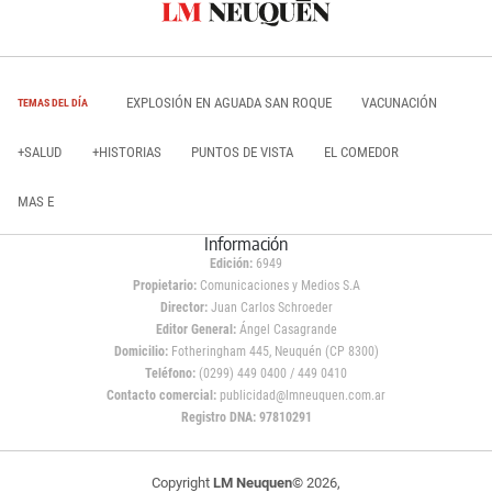
EXPLOSIÓN EN AGUADA SAN ROQUE
VACUNACIÓN
TEMAS DEL DÍA
+SALUD
+HISTORIAS
PUNTOS DE VISTA
EL COMEDOR
MAS E
Información
Edición:
6949
Propietario:
Comunicaciones y Medios S.A
Director:
Juan Carlos Schroeder
Editor General:
Ángel Casagrande
Domicilio:
Fotheringham 445, Neuquén (CP 8300)
Teléfono:
(0299) 449 0400 / 449 0410
Contacto comercial:
publicidad@lmneuquen.com.ar
Registro DNA: 97810291
Copyright
LM Neuquen
© 2026,