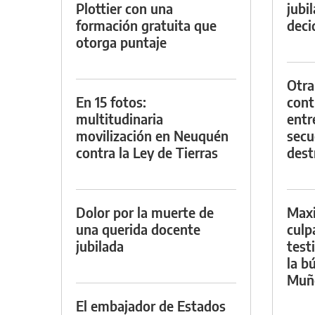
Plottier con una
jubi
formación gratuita que
decid
otorga puntaje
Otra
En 15 fotos:
contr
multitudinaria
entr
movilización en Neuquén
secu
contra la Ley de Tierras
dest
Dolor por la muerte de
Maxi
una querida docente
culp
jubilada
test
la b
Muñ
El embajador de Estados