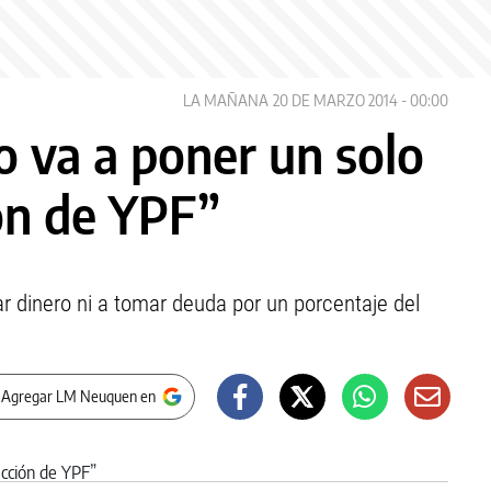
LA MAÑANA
20 DE MARZO 2014 - 00:00
 va a poner un solo
ón de YPF”
r dinero ni a tomar deuda por un porcentaje del
 Agregar LM Neuquen en