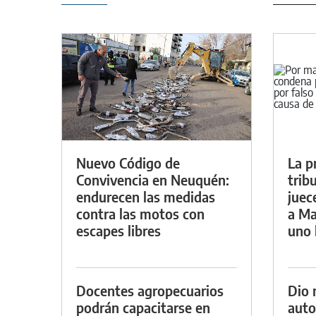
Nuevo Código de
La p
Convivencia en Neuquén:
trib
endurecen las medidas
juec
contra las motos con
a Ma
escapes libres
uno 
Docentes agropecuarios
Dio 
podrán capacitarse en
auto