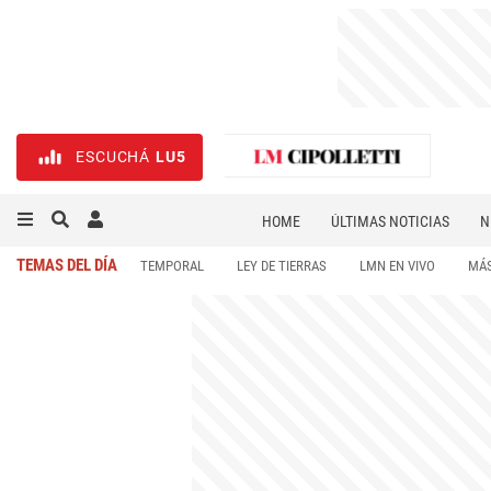
ESCUCHÁ
LU5
HOME
ÚLTIMAS NOTICIAS
N
NECROLÓGICAS
DEPORTES
TEMAS DEL DÍA
TEMPORAL
LEY DE TIERRAS
LMN EN VIVO
MÁS