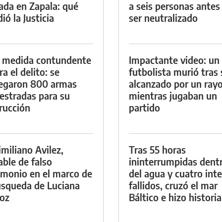
lada en Zapala: qué
a seis personas antes
ió la Justicia
ser neutralizado
 medida contundente
Impactante video: un
a el delito: se
futbolista murió tras 
egaron 800 armas
alcanzado por un ray
estradas para su
mientras jugaban un
rucción
partido
miliano Avilez,
Tras 55 horas
able de falso
ininterrumpidas dent
imonio en el marco de
del agua y cuatro int
úsqueda de Luciana
fallidos, cruzó el mar
oz
Báltico e hizo historia