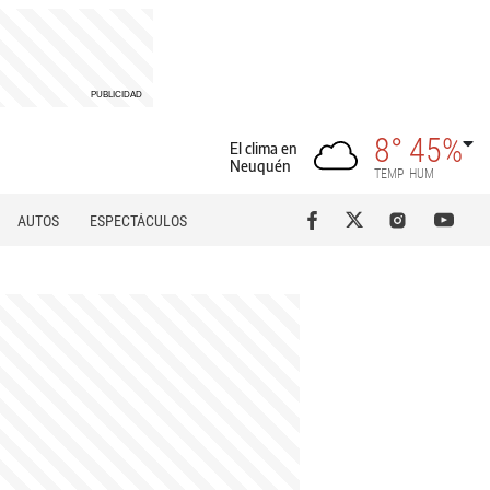
8°
45%
El clima en
Neuquén
TEMP
HUM
AUTOS
ESPECTÁCULOS