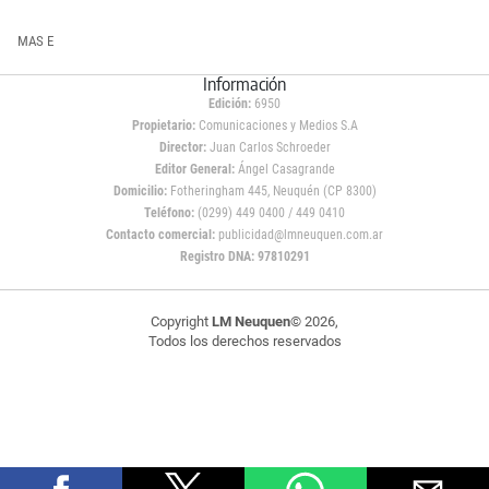
MAS E
Información
Edición:
6950
Propietario:
Comunicaciones y Medios S.A
Director:
Juan Carlos Schroeder
Editor General:
Ángel Casagrande
Domicilio:
Fotheringham 445, Neuquén (CP 8300)
Teléfono:
(0299) 449 0400 / 449 0410
Contacto comercial:
publicidad@lmneuquen.com.ar
Registro DNA: 97810291
Copyright
LM Neuquen
© 2026,
Todos los derechos reservados