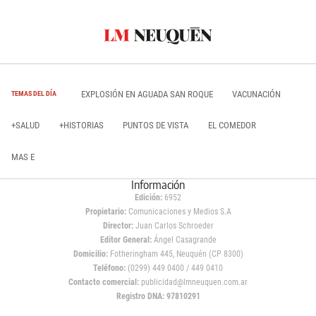
EXPLOSIÓN EN AGUADA SAN ROQUE
VACUNACIÓN
TEMAS DEL DÍA
+SALUD
+HISTORIAS
PUNTOS DE VISTA
EL COMEDOR
MAS E
Información
Edición:
6952
Propietario:
Comunicaciones y Medios S.A
Director:
Juan Carlos Schroeder
Editor General:
Ángel Casagrande
Domicilio:
Fotheringham 445, Neuquén (CP 8300)
Teléfono:
(0299) 449 0400 / 449 0410
Contacto comercial:
publicidad@lmneuquen.com.ar
Registro DNA: 97810291