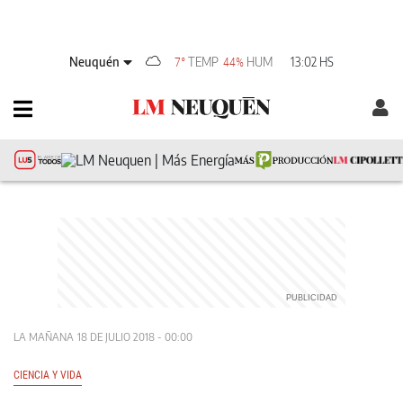
Neuquén
TEMP
HUM
13:02 HS
7°
44%
LA MAÑANA
18 DE JULIO 2018 - 00:00
CIENCIA Y VIDA