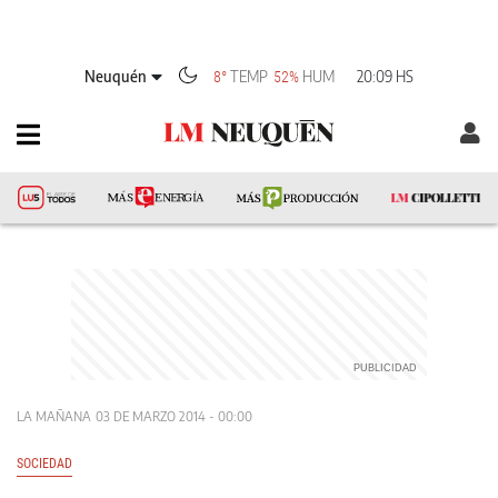
Neuquén
TEMP
HUM
20:09 HS
8°
52%
LA MAÑANA
03 DE MARZO 2014 - 00:00
SOCIEDAD