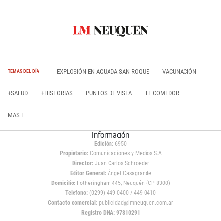
EXPLOSIÓN EN AGUADA SAN ROQUE
VACUNACIÓN
TEMAS DEL DÍA
+SALUD
+HISTORIAS
PUNTOS DE VISTA
EL COMEDOR
MAS E
Información
Edición:
6950
Propietario:
Comunicaciones y Medios S.A
Director:
Juan Carlos Schroeder
Editor General:
Ángel Casagrande
Domicilio:
Fotheringham 445, Neuquén (CP 8300)
Teléfono:
(0299) 449 0400 / 449 0410
Contacto comercial:
publicidad@lmneuquen.com.ar
Registro DNA: 97810291