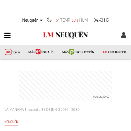
Neuquén
TEMP
HUM
04:43 HS
5°
50%
LA MAÑANA
Incendio
24 DE JUNIO 2026 - 23:30
NEUQUÉN