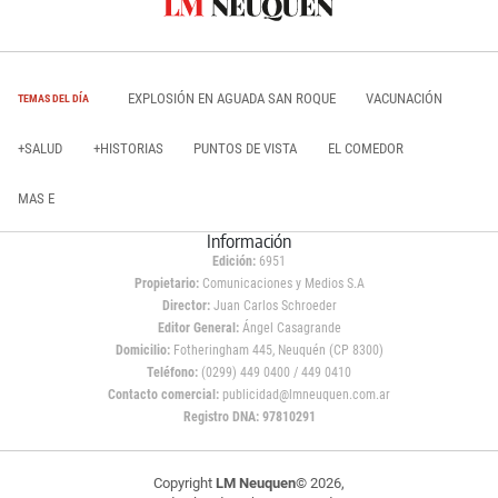
EXPLOSIÓN EN AGUADA SAN ROQUE
VACUNACIÓN
TEMAS DEL DÍA
+SALUD
+HISTORIAS
PUNTOS DE VISTA
EL COMEDOR
MAS E
Información
Edición:
6951
Propietario:
Comunicaciones y Medios S.A
Director:
Juan Carlos Schroeder
Editor General:
Ángel Casagrande
Domicilio:
Fotheringham 445, Neuquén (CP 8300)
Teléfono:
(0299) 449 0400 / 449 0410
Contacto comercial:
publicidad@lmneuquen.com.ar
Registro DNA: 97810291
Copyright
LM Neuquen
© 2026,