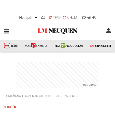
Neuquén
TEMP
HUM
08:46 HS
5°
77%
LA MAÑANA
Auca Mahuida
24 DE JUNIO 2026 - 06:15
NEUQUÉN