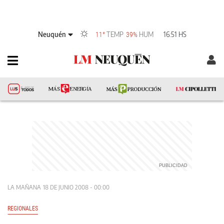
Neuquén
TEMP
HUM
16:51 HS
11°
39%
LA MAÑANA
18 DE JUNIO 2008 - 00:00
REGIONALES