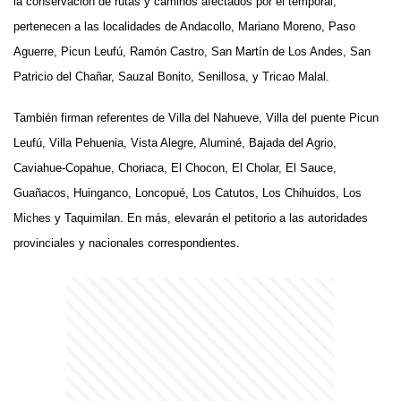
la conservación de rutas y caminos afectados por el temporal,
pertenecen a las localidades de Andacollo, Mariano Moreno, Paso
Aguerre, Picun Leufú, Ramón Castro, San Martín de Los Andes, San
Patricio del Chañar, Sauzal Bonito, Senillosa, y Tricao Malal.
También firman referentes de Villa del Nahueve, Villa del puente Picun
Leufú, Villa Pehuenia, Vista Alegre, Aluminé, Bajada del Agrio,
Caviahue-Copahue, Choriaca, El Chocon, El Cholar, El Sauce,
Guañacos, Huinganco, Loncopué, Los Catutos, Los Chihuidos, Los
Miches y Taquimilan. En más, elevarán el petitorio a las autoridades
provinciales y nacionales correspondientes.