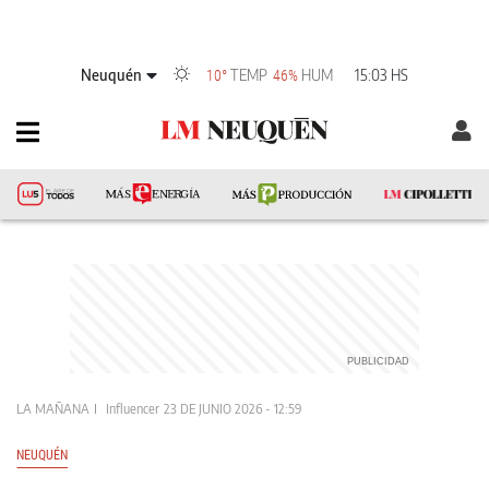
Neuquén
TEMP
HUM
15:03 HS
10°
46%
LA MAÑANA
Influencer
23 DE JUNIO 2026 - 12:59
NEUQUÉN