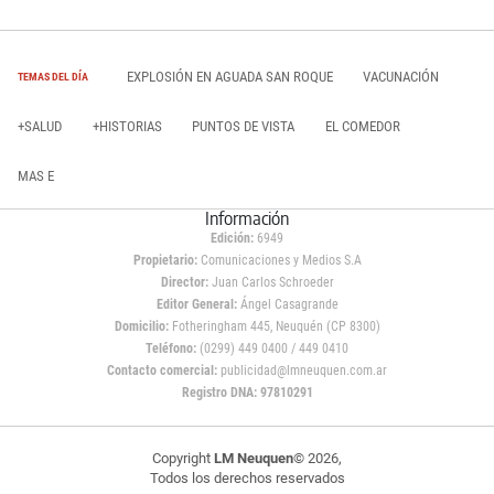
EXPLOSIÓN EN AGUADA SAN ROQUE
VACUNACIÓN
TEMAS DEL DÍA
+SALUD
+HISTORIAS
PUNTOS DE VISTA
EL COMEDOR
MAS E
Información
Edición:
6949
Propietario:
Comunicaciones y Medios S.A
Director:
Juan Carlos Schroeder
Editor General:
Ángel Casagrande
Domicilio:
Fotheringham 445, Neuquén (CP 8300)
Teléfono:
(0299) 449 0400 / 449 0410
Contacto comercial:
publicidad@lmneuquen.com.ar
Registro DNA: 97810291
Copyright
LM Neuquen
© 2026,
Todos los derechos reservados