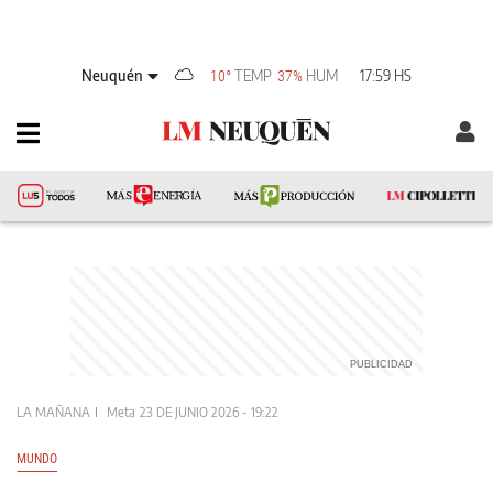
Neuquén
TEMP
HUM
17:59 HS
10°
37%
LA MAÑANA
Meta
23 DE JUNIO 2026 - 19:22
MUNDO