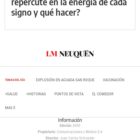
repercute en la energía de cada
signo y qué hacer?
EXPLOSIÓN EN AGUADA SAN ROQUE
VACUNACIÓN
TEMAS DEL DÍA
+SALUD
+HISTORIAS
PUNTOS DE VISTA
EL COMEDOR
MAS E
Información
Edición:
6950
Propietario:
Comunicaciones y Medios S.A
Director:
Juan Carlos Schroeder