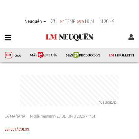
Neuquén
TEMP
HUM
11:20 HS
8°
59%
LA MAÑANA
Nicole Neumann
23 DE JUNIO 2026 - 17:51
ESPECTÁCULOS