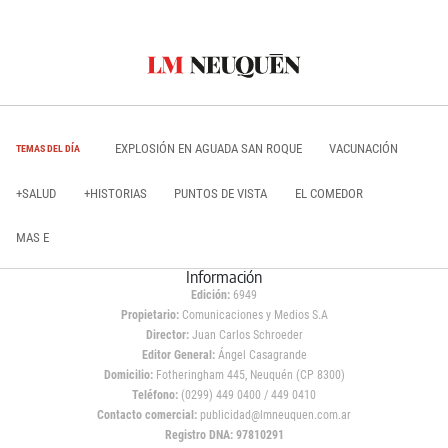
EXPLOSIÓN EN AGUADA SAN ROQUE
VACUNACIÓN
TEMAS DEL DÍA
+SALUD
+HISTORIAS
PUNTOS DE VISTA
EL COMEDOR
MAS E
Información
Edición:
6949
Propietario:
Comunicaciones y Medios S.A
Director:
Juan Carlos Schroeder
Editor General:
Ángel Casagrande
Domicilio:
Fotheringham 445, Neuquén (CP 8300)
Teléfono:
(0299) 449 0400 / 449 0410
Contacto comercial:
publicidad@lmneuquen.com.ar
Registro DNA: 97810291