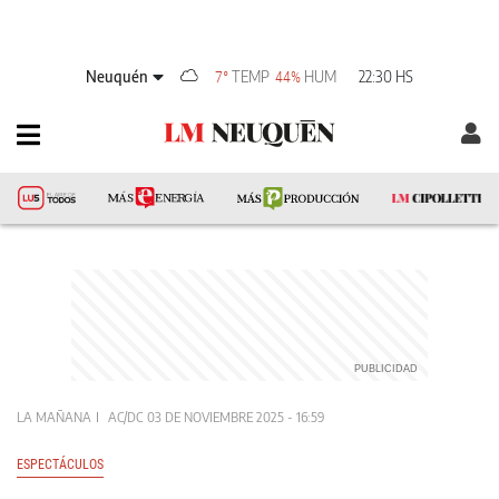
Neuquén
TEMP
HUM
22:30 HS
7°
44%
LA MAÑANA
AC/DC
03 DE NOVIEMBRE 2025 - 16:59
ESPECTÁCULOS