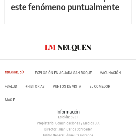
este fenómeno puntualmente
EXPLOSIÓN EN AGUADA SAN ROQUE
VACUNACIÓN
TEMAS DEL DÍA
+SALUD
+HISTORIAS
PUNTOS DE VISTA
EL COMEDOR
MAS E
Información
Edición:
6951
Propietario:
Comunicaciones y Medios S.A
Director:
Juan Carlos Schroeder
Editor General:
Ángel Casagrande