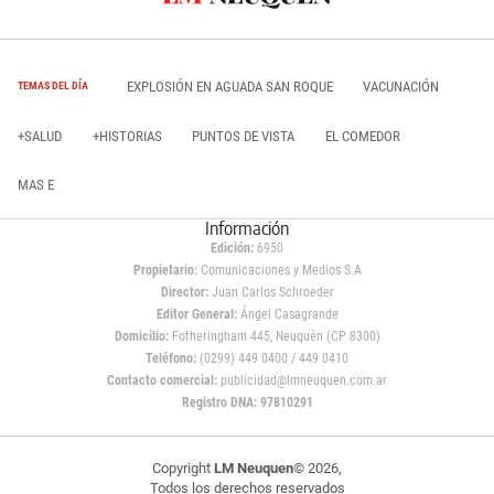
EXPLOSIÓN EN AGUADA SAN ROQUE
VACUNACIÓN
TEMAS DEL DÍA
+SALUD
+HISTORIAS
PUNTOS DE VISTA
EL COMEDOR
MAS E
Información
Edición:
6950
Propietario:
Comunicaciones y Medios S.A
Director:
Juan Carlos Schroeder
Editor General:
Ángel Casagrande
Domicilio:
Fotheringham 445, Neuquén (CP 8300)
Teléfono:
(0299) 449 0400 / 449 0410
Contacto comercial:
publicidad@lmneuquen.com.ar
Registro DNA: 97810291
Copyright
LM Neuquen
© 2026,
Todos los derechos reservados