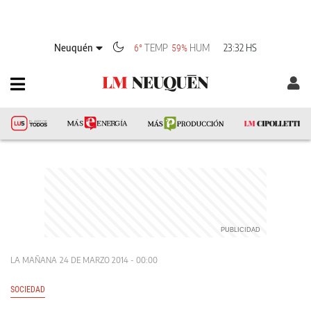
Neuquén
TEMP
HUM
23:32 HS
6°
59%
LA MAÑANA
24 DE MARZO 2014 - 00:00
SOCIEDAD