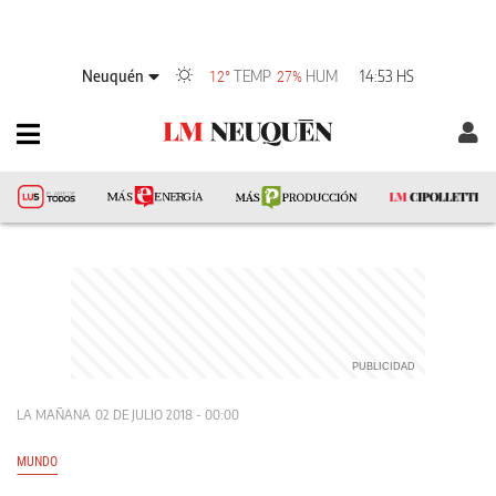
Neuquén
TEMP
HUM
14:53 HS
12°
27%
LA MAÑANA
02 DE JULIO 2018 - 00:00
MUNDO