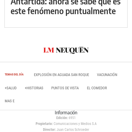
Antártida: ahora se sabe qué es
este fenómeno puntualmente
EXPLOSIÓN EN AGUADA SAN ROQUE
VACUNACIÓN
TEMAS DEL DÍA
+SALUD
+HISTORIAS
PUNTOS DE VISTA
EL COMEDOR
MAS E
Información
Edición:
6951
Propietario:
Comunicaciones y Medios S.A
Director:
Juan Carlos Schroeder