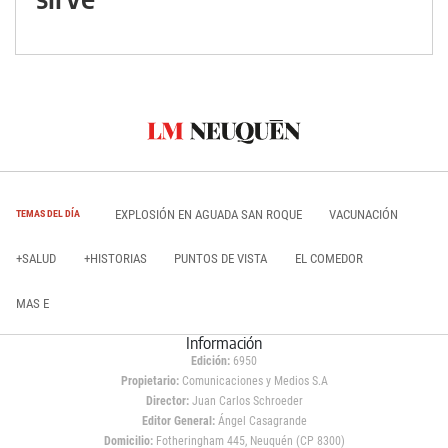
EXPLOSIÓN EN AGUADA SAN ROQUE
VACUNACIÓN
TEMAS DEL DÍA
+SALUD
+HISTORIAS
PUNTOS DE VISTA
EL COMEDOR
MAS E
Información
Edición:
6950
Propietario:
Comunicaciones y Medios S.A
Director:
Juan Carlos Schroeder
Editor General:
Ángel Casagrande
Domicilio:
Fotheringham 445, Neuquén (CP 8300)