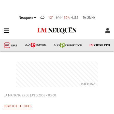
Neuquén
TEMP
HUM
16:06 HS
13°
39%
LA MAÑANA
25 DE JUNIO 2008 - 00:00
CORREO DE LECTORES