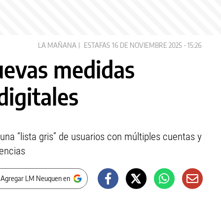
LA MAÑANA
ESTAFAS
16 DE NOVIEMBRE 2025 - 15:26
uevas medidas
digitales
 una “lista gris” de usuarios con múltiples cuentas y
rencias
 Agregar LM Neuquen en