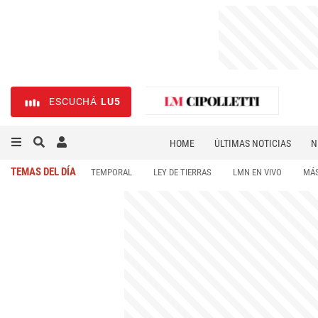
ESCUCHÁ
LU5
HOME
ÚLTIMAS NOTICIAS
N
NECROLÓGICAS
DEPORTES
TEMAS DEL DÍA
TEMPORAL
LEY DE TIERRAS
LMN EN VIVO
MÁS