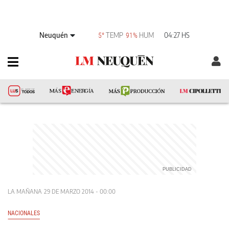
Neuquén
TEMP
HUM
04:27 HS
5°
91%
LA MAÑANA
29 DE MARZO 2014 - 00:00
NACIONALES