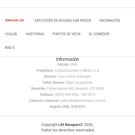
EXPLOSIÓN EN AGUADA SAN ROQUE
VACUNACIÓN
TEMAS DEL DÍA
+SALUD
+HISTORIAS
PUNTOS DE VISTA
EL COMEDOR
MAS E
Información
Edición:
6949
Propietario:
Comunicaciones y Medios S.A
Director:
Juan Carlos Schroeder
Editor General:
Ángel Casagrande
Domicilio:
Fotheringham 445, Neuquén (CP 8300)
Teléfono:
(0299) 449 0400 / 449 0410
Contacto comercial:
publicidad@lmneuquen.com.ar
Registro DNA: 97810291
Copyright
LM Neuquen
© 2026,
Todos los derechos reservados