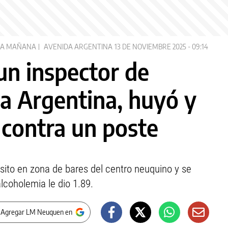
LA MAÑANA
AVENIDA ARGENTINA
13 DE NOVIEMBRE 2025 - 09:14
un inspector de
da Argentina, huyó y
 contra un poste
nsito en zona de bares del centro neuquino y se
lcoholemia le dio 1.89.
 Agregar LM Neuquen en