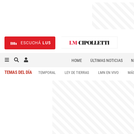
ESCUCHÁ
LU5
HOME
ÚLTIMAS NOTICIAS
N
NECROLÓGICAS
DEPORTES
TEMAS DEL DÍA
TEMPORAL
LEY DE TIERRAS
LMN EN VIVO
MÁS