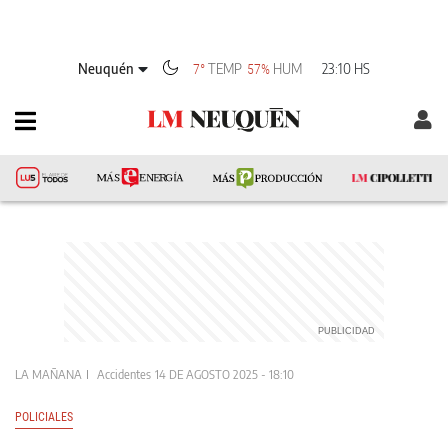
Neuquén
TEMP
HUM
23:10 HS
7°
57%
LA MAÑANA
Accidentes
14 DE AGOSTO 2025 - 18:10
POLICIALES