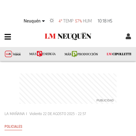
Neuquén
TEMP
HUM
10:18 HS
4°
57%
LA MAÑANA
Violento
22 DE AGOSTO 2025 - 22:57
POLICIALES