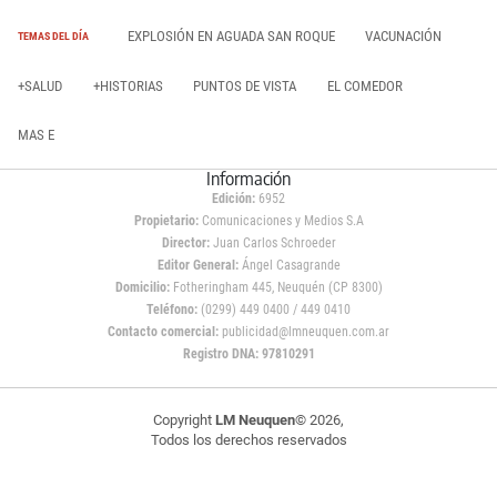
EXPLOSIÓN EN AGUADA SAN ROQUE
VACUNACIÓN
TEMAS DEL DÍA
+SALUD
+HISTORIAS
PUNTOS DE VISTA
EL COMEDOR
MAS E
Información
Edición:
6952
Propietario:
Comunicaciones y Medios S.A
Director:
Juan Carlos Schroeder
Editor General:
Ángel Casagrande
Domicilio:
Fotheringham 445, Neuquén (CP 8300)
Teléfono:
(0299) 449 0400 / 449 0410
Contacto comercial:
publicidad@lmneuquen.com.ar
Registro DNA: 97810291
Copyright
LM Neuquen
© 2026,
Todos los derechos reservados