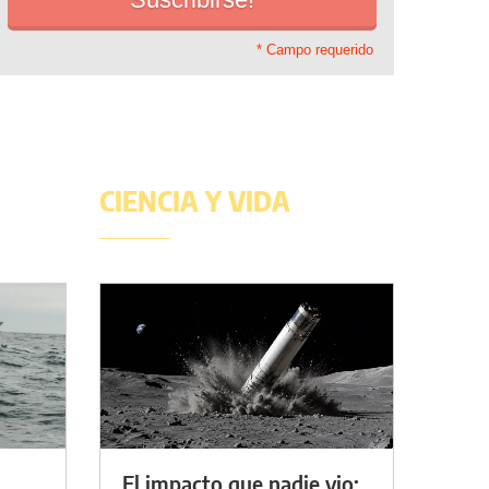
* Campo requerido
CIENCIA Y VIDA
El impacto que nadie vio: