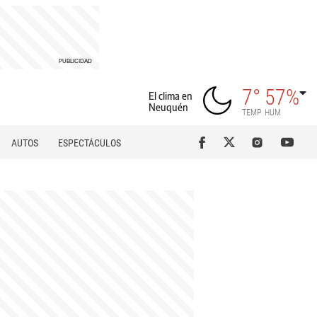
7°
57%
El clima en
Neuquén
TEMP
HUM
AUTOS
ESPECTÁCULOS