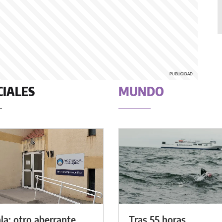
CIALES
MUNDO
la: otro aberrante
Tras 55 horas