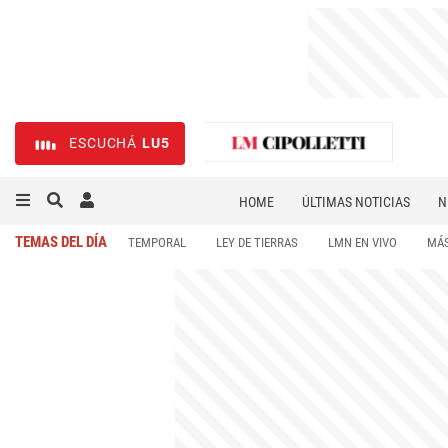
ESCUCHÁ
LU5
HOME
ÚLTIMAS NOTICIAS
N
NECROLÓGICAS
DEPORTES
TEMAS DEL DÍA
TEMPORAL
LEY DE TIERRAS
LMN EN VIVO
MÁS