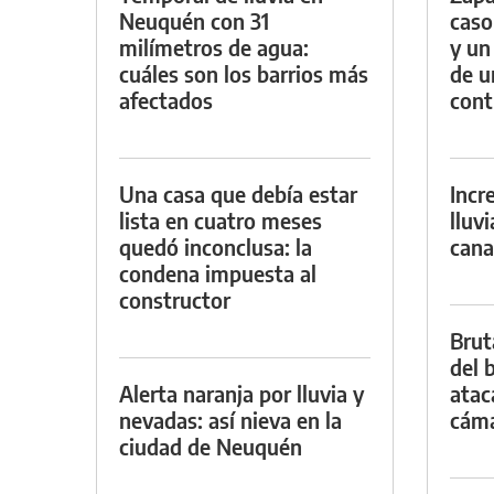
Neuquén con 31
caso
milímetros de agua:
y un
cuáles son los barrios más
de u
afectados
con
Una casa que debía estar
Incr
lista en cuatro meses
lluv
quedó inconclusa: la
cana
condena impuesta al
constructor
Brut
del b
Alerta naranja por lluvia y
atac
nevadas: así nieva en la
cáma
ciudad de Neuquén