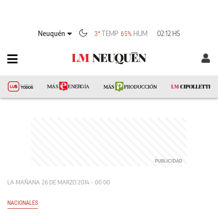
Neuquén
TEMP
HUM
02:12 HS
3°
65%
LA MAÑANA
26 DE MARZO 2014 - 00:00
NACIONALES