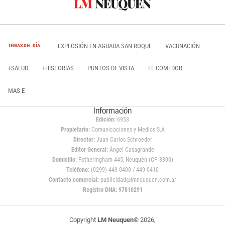
EXPLOSIÓN EN AGUADA SAN ROQUE
VACUNACIÓN
TEMAS DEL DÍA
+SALUD
+HISTORIAS
PUNTOS DE VISTA
EL COMEDOR
MAS E
Información
Edición:
6953
Propietario:
Comunicaciones y Medios S.A
Director:
Juan Carlos Schroeder
Editor General:
Ángel Casagrande
Domicilio:
Fotheringham 445, Neuquén (CP 8300)
Teléfono:
(0299) 449 0400 / 449 0410
Contacto comercial:
publicidad@lmneuquen.com.ar
Registro DNA: 97810291
Copyright
LM Neuquen
© 2026,