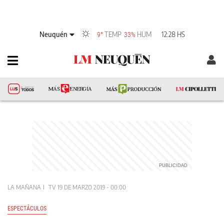
Neuquén
TEMP
HUM
12:28 HS
9°
33%
LA MAÑANA
TV
19 DE MARZO 2019 - 00:00
ESPECTÁCULOS