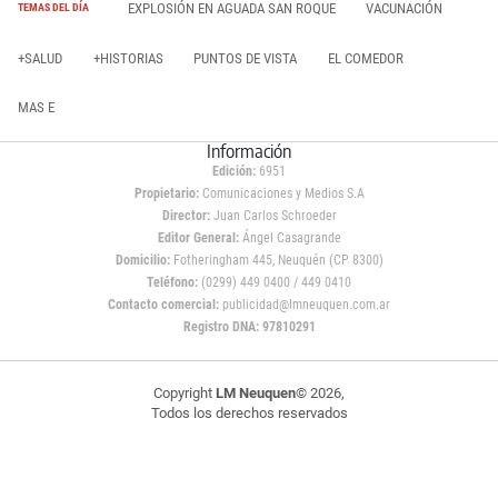
EXPLOSIÓN EN AGUADA SAN ROQUE
VACUNACIÓN
TEMAS DEL DÍA
+SALUD
+HISTORIAS
PUNTOS DE VISTA
EL COMEDOR
MAS E
Información
Edición:
6951
Propietario:
Comunicaciones y Medios S.A
Director:
Juan Carlos Schroeder
Editor General:
Ángel Casagrande
Domicilio:
Fotheringham 445, Neuquén (CP 8300)
Teléfono:
(0299) 449 0400 / 449 0410
Contacto comercial:
publicidad@lmneuquen.com.ar
Registro DNA: 97810291
Copyright
LM Neuquen
© 2026,
Todos los derechos reservados