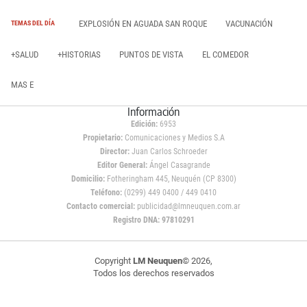
EXPLOSIÓN EN AGUADA SAN ROQUE
VACUNACIÓN
TEMAS DEL DÍA
+SALUD
+HISTORIAS
PUNTOS DE VISTA
EL COMEDOR
MAS E
Información
Edición:
6953
Propietario:
Comunicaciones y Medios S.A
Director:
Juan Carlos Schroeder
Editor General:
Ángel Casagrande
Domicilio:
Fotheringham 445, Neuquén (CP 8300)
Teléfono:
(0299) 449 0400 / 449 0410
Contacto comercial:
publicidad@lmneuquen.com.ar
Registro DNA: 97810291
Copyright
LM Neuquen
© 2026,
Todos los derechos reservados