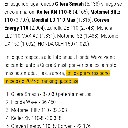
En segundo lugar quedó
Gilera Smash
(5.138) y luego se
encolumnaron:
Keller KN 110-8
(4.165),
Motomel Blitz
110
(3.707),
Mondial LD 110 Max
(1.815),
Corven
Energy 110
(2.904), Zanella ZB 110 (2.748), Mondial
LLD110 MAX-AD (1.831), Motomel S2 (1.483), Motomel
CX 150 (1.092), HONDA GLH 150 (1.020)
En lo que respecta a la foto anual, Honda Wave viene
peleando junto a Gilera Smash por ver cuál es la moto
más patentada. Hasta ahora,
en los primeros ocho
meses de 2025 el ranking quedó así
:
Gilera Smash - 37.030 patentamientos
Honda Wave - 36.450
Motomel Blitz 110 - 32.203
Keller KN 110-8 - 30.348
Corven Energy 110 By Corven - 22.176