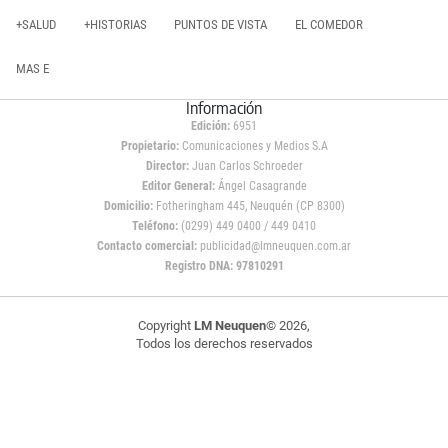
+SALUD
+HISTORIAS
PUNTOS DE VISTA
EL COMEDOR
MAS E
Información
Edición:
6951
Propietario:
Comunicaciones y Medios S.A
Director:
Juan Carlos Schroeder
Editor General:
Ángel Casagrande
Domicilio:
Fotheringham 445, Neuquén (CP 8300)
Teléfono:
(0299) 449 0400 / 449 0410
Contacto comercial:
publicidad@lmneuquen.com.ar
Registro DNA: 97810291
Copyright
LM Neuquen
© 2026,
Todos los derechos reservados