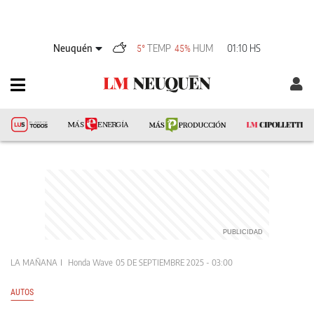
Neuquén
TEMP
HUM
01:10 HS
5°
45%
LA MAÑANA
Honda Wave
05 DE SEPTIEMBRE 2025 - 03:00
AUTOS