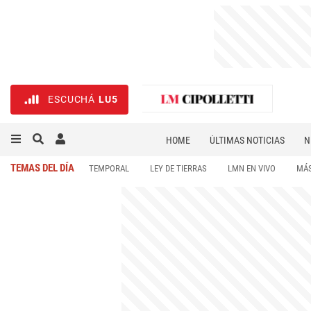
ESCUCHÁ
LU5
HOME
ÚLTIMAS NOTICIAS
N
NECROLÓGICAS
DEPORTES
TEMAS DEL DÍA
TEMPORAL
LEY DE TIERRAS
LMN EN VIVO
MÁS