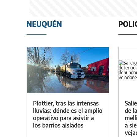
NEUQUÉN
POLI
Plottier, tras las intensas
Sali
lluvias: dónde es el amplio
de l
operativo para asistir a
mell
los barrios aislados
a si
veja