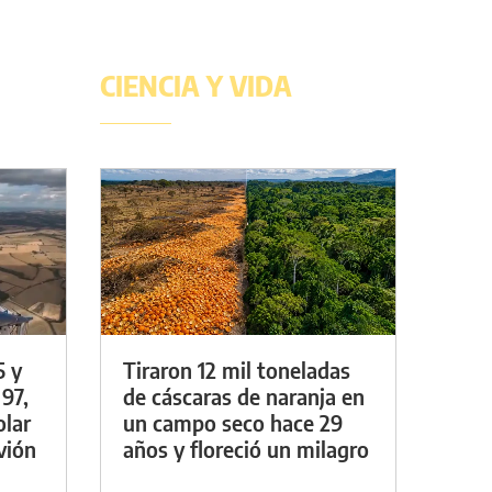
CIENCIA Y VIDA
5 y
Tiraron 12 mil toneladas
 97,
de cáscaras de naranja en
olar
un campo seco hace 29
vión
años y floreció un milagro