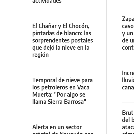
actividades
Zapa
El Chañar y El Chocón,
caso
pintadas de blanco: las
y un
sorprendentes postales
de u
que dejó la nieve en la
con
región
Incr
Temporal de nieve para
lluv
los petroleros en Vaca
cana
Muerta: "Por algo se
llama Sierra Barrosa"
Brut
del b
Alerta en un sector
atac
estatal de Neuquén por
cáma