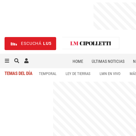
ESCUCHÁ
LU5
HOME
ÚLTIMAS NOTICIAS
N
NECROLÓGICAS
DEPORTES
TEMAS DEL DÍA
TEMPORAL
LEY DE TIERRAS
LMN EN VIVO
MÁS