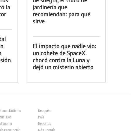
ó la
jardinería que
tor
recomiendan: para qué
sirve
tal
en
El impacto que nadie vio:
n
un cohete de SpaceX
sión
chocó contra la Luna y
dejó un misterio abierto
ltimas Noticias
Neuquén
oliciales
País
atagonia
Deportes
ás Producción
Más Energía