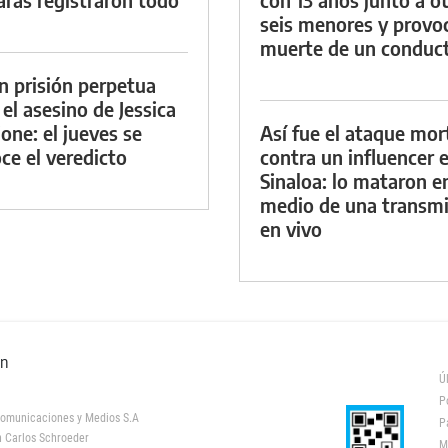
seis menores y provoc
muerte de un conduc
n prisión perpetua
 el asesino de Jessica
ione: el jueves se
Así fue el ataque mor
ce el veredicto
contra un influencer 
Sinaloa: lo mataron e
medio de una transmi
en vivo
ón
Ú
P
omunicaciones y Medios S.A
P
 Carlos Schroeder
M