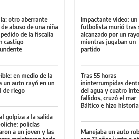
la: otro aberrante
Impactante video: un
 de abuso de una niña
futbolista murió tras 
 pedido de la fiscalía
alcanzado por un ray
n castigo
mientras jugaban un
tundente
partido
eíble: en medio de la
Tras 55 horas
ia un auto cayó en un
ininterrumpidas dent
l de riego
del agua y cuatro int
fallidos, cruzó el mar
Báltico e hizo historia
al golpiza a la salida
oliche: policías
aron a un joven y las
Manejaba un auto ro
ras registraron todo
con 13 años junto a o