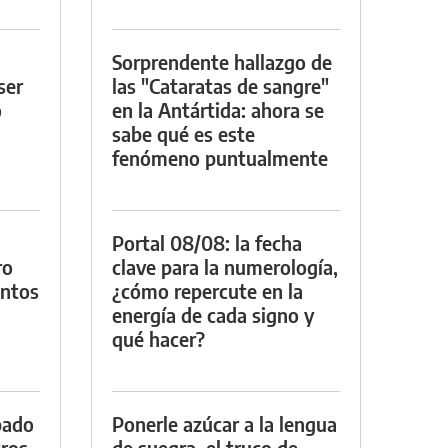
Sorprendente hallazgo de
ser
las "Cataratas de sangre"
o
en la Antártida: ahora se
sabe qué es este
fenómeno puntualmente
Portal 08/08: la fecha
ro
clave para la numerología,
entos
¿cómo repercute en la
energía de cada signo y
qué hacer?
bado
Ponerle azúcar a la lengua
tros
de suegra, el truco de