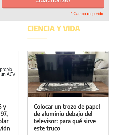
* Campo requerido
CIENCIA Y VIDA
5 y
Colocar un trozo de papel
 97,
de aluminio debajo del
olar
televisor: para qué sirve
vión
este truco