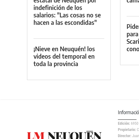
indefinición de los
salarios: "Las cosas no se
hacen a las escondidas"
Pide
para
Scar
¡Nieve en Neuquén! los
cono
videos del temporal en
toda la provincia
Informaci
Edición:
6950
Propietario:
C
Director:
Juan