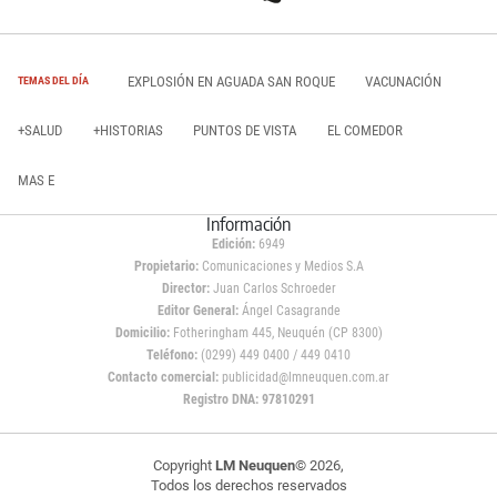
EXPLOSIÓN EN AGUADA SAN ROQUE
VACUNACIÓN
TEMAS DEL DÍA
+SALUD
+HISTORIAS
PUNTOS DE VISTA
EL COMEDOR
MAS E
Información
Edición:
6949
Propietario:
Comunicaciones y Medios S.A
Director:
Juan Carlos Schroeder
Editor General:
Ángel Casagrande
Domicilio:
Fotheringham 445, Neuquén (CP 8300)
Teléfono:
(0299) 449 0400 / 449 0410
Contacto comercial:
publicidad@lmneuquen.com.ar
Registro DNA: 97810291
Copyright
LM Neuquen
© 2026,
Todos los derechos reservados