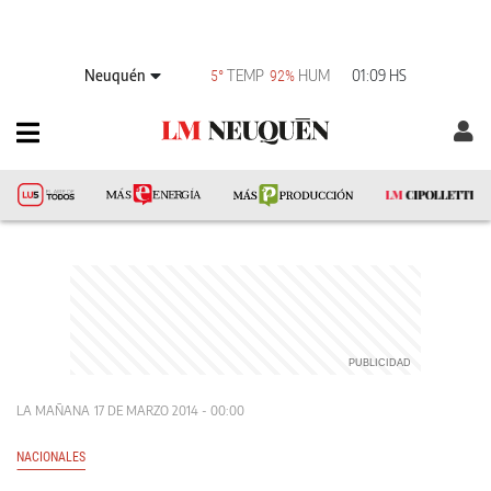
Neuquén
TEMP
HUM
01:09 HS
5°
92%
LA MAÑANA
17 DE MARZO 2014 - 00:00
NACIONALES