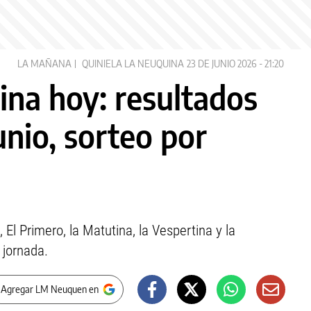
LA MAÑANA
QUINIELA LA NEUQUINA
23 DE JUNIO 2026 - 21:20
ina hoy: resultados
unio, sorteo por
l Primero, la Matutina, la Vespertina y la
 jornada.
 Agregar LM Neuquen en