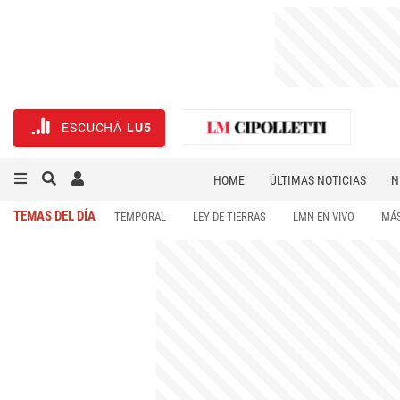
ESCUCHÁ
LU5
HOME
ÚLTIMAS NOTICIAS
N
NECROLÓGICAS
DEPORTES
TEMAS DEL DÍA
TEMPORAL
LEY DE TIERRAS
LMN EN VIVO
MÁS