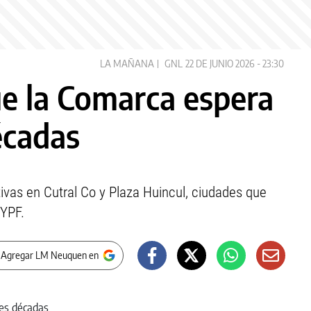
LA MAÑANA
GNL
22 DE JUNIO 2026 - 23:30
ue la Comarca espera
écadas
vas en Cutral Co y Plaza Huincul, ciudades que
 YPF.
 Agregar LM Neuquen en