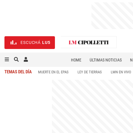
ESCUCHÁ
LU5
HOME
ÚLTIMAS NOTICIAS
N
NECROLÓGICAS
DEPORTES
TEMAS DEL DÍA
MUERTE EN EL EPAS
LEY DE TIERRAS
LMN EN VIVO