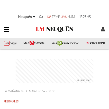
Neuquén
TEMP
HUM
15:27 HS
13°
39%
LA MAÑANA
05 DE MARZO 2014 - 00:00
REGIONALES