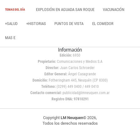
EXPLOSIÓN EN AGUADA SAN ROQUE
VACUNACIÓN
TEMAS DEL DÍA
+SALUD
+HISTORIAS
PUNTOS DE VISTA
EL COMEDOR
MAS E
Información
Edición:
6950
Propietario:
Comunicaciones y Medios S.A
Director:
Juan Carlos Schroeder
Editor General:
Ángel Casagrande
Domicilio:
Fotheringham 445, Neuquén (CP 8300)
Teléfono:
(0299) 449 0400 / 449 0410
Contacto comercial:
publicidad@lmneuquen.com.ar
Registro DNA: 97810291
Copyright
LM Neuquen
© 2026,
Todos los derechos reservados