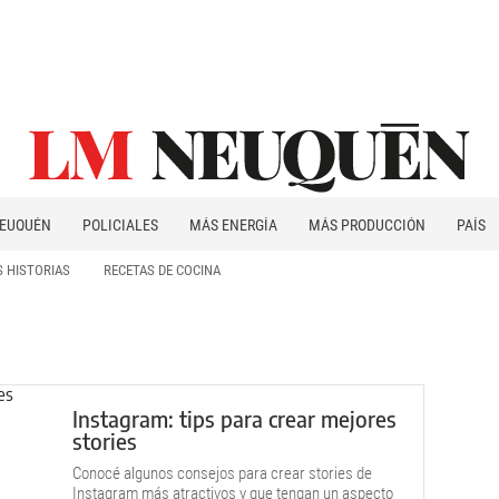
EUQUÉN
POLICIALES
MÁS ENERGÍA
MÁS PRODUCCIÓN
PAÍS
PATAGONIA
 HISTORIAS
RECETAS DE COCINA
Instagram: tips para crear mejores
stories
Conocé algunos consejos para crear stories de
Instagram más atractivos y que tengan un aspecto