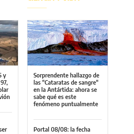
5 y
Sorprendente hallazgo de
 97,
las "Cataratas de sangre"
olar
en la Antártida: ahora se
vión
sabe qué es este
fenómeno puntualmente
ser
Portal 08/08: la fecha