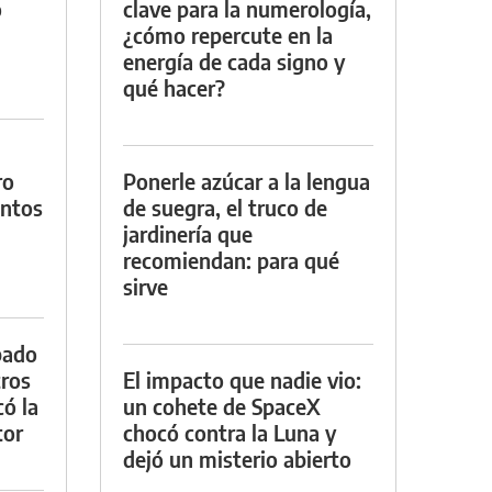
o
clave para la numerología,
¿cómo repercute en la
energía de cada signo y
qué hacer?
ro
Ponerle azúcar a la lengua
entos
de suegra, el truco de
jardinería que
recomiendan: para qué
sirve
bado
tros
El impacto que nadie vio:
ó la
un cohete de SpaceX
tor
chocó contra la Luna y
dejó un misterio abierto