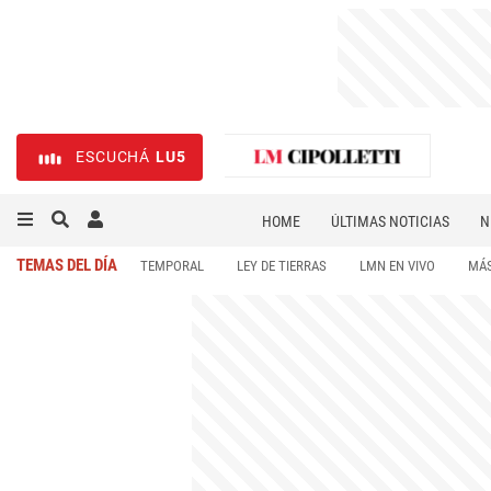
ESCUCHÁ
LU5
HOME
ÚLTIMAS NOTICIAS
N
NECROLÓGICAS
DEPORTES
TEMAS DEL DÍA
TEMPORAL
LEY DE TIERRAS
LMN EN VIVO
MÁS