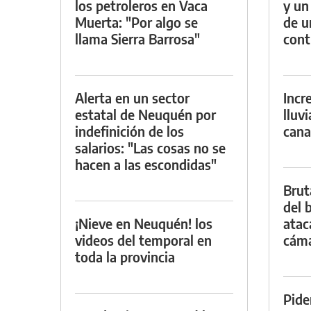
los petroleros en Vaca
y un
Muerta: "Por algo se
de u
llama Sierra Barrosa"
con
Alerta en un sector
Incr
estatal de Neuquén por
lluv
indefinición de los
cana
salarios: "Las cosas no se
hacen a las escondidas"
Brut
del b
¡Nieve en Neuquén! los
atac
videos del temporal en
cáma
toda la provincia
Pide