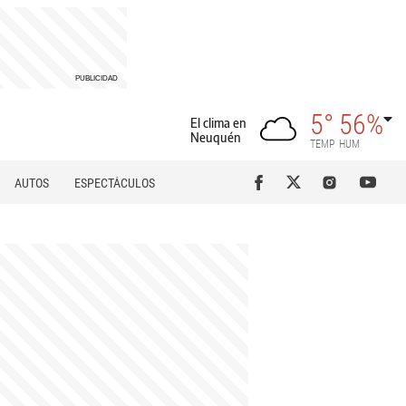
5°
56%
El clima en
Neuquén
TEMP
HUM
AUTOS
ESPECTÁCULOS