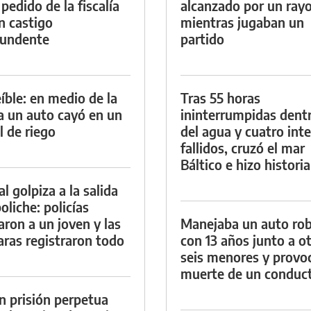
 pedido de la fiscalía
alcanzado por un ray
n castigo
mientras jugaban un
tundente
partido
eíble: en medio de la
Tras 55 horas
ia un auto cayó en un
ininterrumpidas dent
l de riego
del agua y cuatro int
fallidos, cruzó el mar
Báltico e hizo historia
al golpiza a la salida
oliche: policías
aron a un joven y las
Manejaba un auto ro
ras registraron todo
con 13 años junto a o
seis menores y provoc
muerte de un conduc
n prisión perpetua