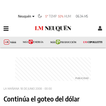
Neuquén
TEMP
HUM
06:34 HS
5°
50%
LA MAÑANA
18 DE JUNIO 2008 - 00:00
Continúa el goteo del dólar