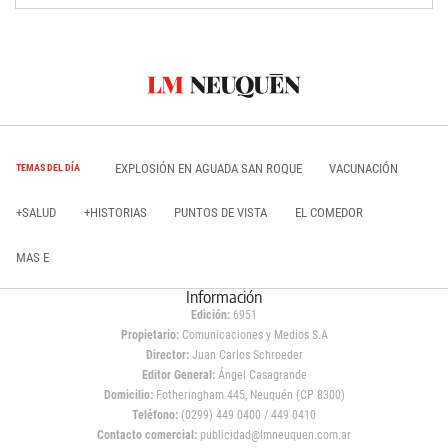
EXPLOSIÓN EN AGUADA SAN ROQUE
VACUNACIÓN
TEMAS DEL DÍA
+SALUD
+HISTORIAS
PUNTOS DE VISTA
EL COMEDOR
MAS E
Información
Edición:
6951
Propietario:
Comunicaciones y Medios S.A
Director:
Juan Carlos Schroeder
Editor General:
Ángel Casagrande
Domicilio:
Fotheringham 445, Neuquén (CP 8300)
Teléfono:
(0299) 449 0400 / 449 0410
Contacto comercial:
publicidad@lmneuquen.com.ar