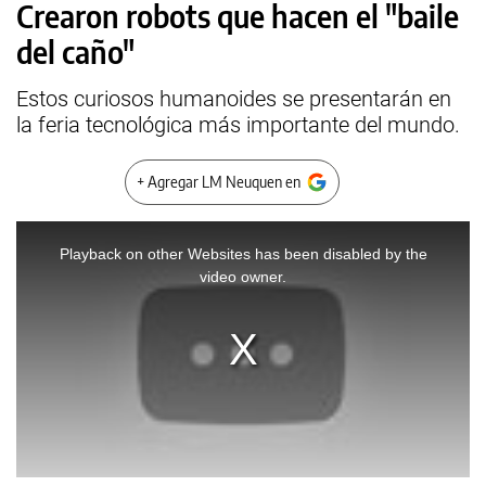
Crearon robots que hacen el "baile
del caño"
Estos curiosos humanoides se presentarán en
la feria tecnológica más importante del mundo.
+ Agregar LM Neuquen en
This
is
a
Playback on other Websites has been disabled by the
modal
window.
video owner.