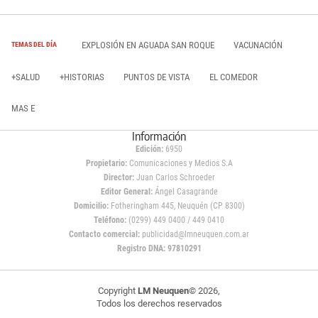
EXPLOSIÓN EN AGUADA SAN ROQUE
VACUNACIÓN
TEMAS DEL DÍA
+SALUD
+HISTORIAS
PUNTOS DE VISTA
EL COMEDOR
MAS E
Información
Edición:
6950
Propietario:
Comunicaciones y Medios S.A
Director:
Juan Carlos Schroeder
Editor General:
Ángel Casagrande
Domicilio:
Fotheringham 445, Neuquén (CP 8300)
Teléfono:
(0299) 449 0400 / 449 0410
Contacto comercial:
publicidad@lmneuquen.com.ar
Registro DNA: 97810291
Copyright
LM Neuquen
© 2026,
Todos los derechos reservados