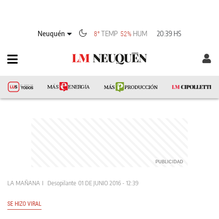
Neuquén
TEMP
HUM
20:39 HS
8°
52%
LA MAÑANA
Desopilante
01 DE JUNIO 2016 - 12:39
SE HIZO VIRAL