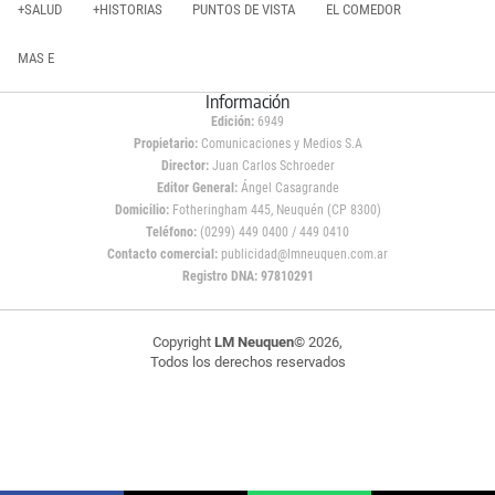
+SALUD
+HISTORIAS
PUNTOS DE VISTA
EL COMEDOR
MAS E
Información
Edición:
6949
Propietario:
Comunicaciones y Medios S.A
Director:
Juan Carlos Schroeder
Editor General:
Ángel Casagrande
Domicilio:
Fotheringham 445, Neuquén (CP 8300)
Teléfono:
(0299) 449 0400 / 449 0410
Contacto comercial:
publicidad@lmneuquen.com.ar
Registro DNA: 97810291
Copyright
LM Neuquen
© 2026,
Todos los derechos reservados