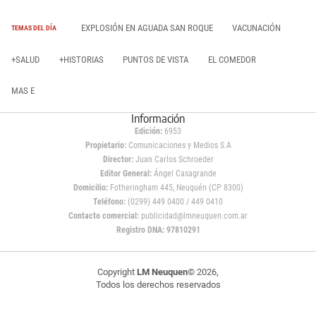
EXPLOSIÓN EN AGUADA SAN ROQUE
VACUNACIÓN
TEMAS DEL DÍA
+SALUD
+HISTORIAS
PUNTOS DE VISTA
EL COMEDOR
MAS E
Información
Edición:
6953
Propietario:
Comunicaciones y Medios S.A
Director:
Juan Carlos Schroeder
Editor General:
Ángel Casagrande
Domicilio:
Fotheringham 445, Neuquén (CP 8300)
Teléfono:
(0299) 449 0400 / 449 0410
Contacto comercial:
publicidad@lmneuquen.com.ar
Registro DNA: 97810291
Copyright
LM Neuquen
© 2026,
Todos los derechos reservados