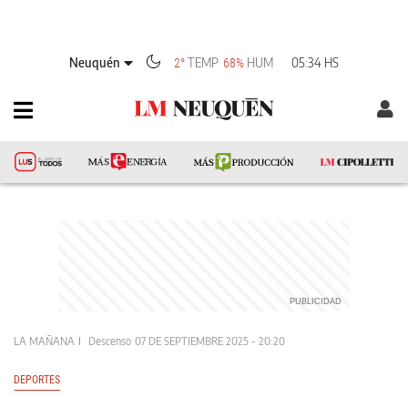
Neuquén
TEMP
HUM
05:34 HS
2°
68%
LA MAÑANA
Descenso
07 DE SEPTIEMBRE 2025 - 20:20
DEPORTES