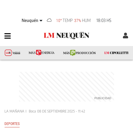
Neuquén
TEMP
HUM
18:03 HS
10°
37%
LA MAÑANA
Boca
08 DE SEPTIEMBRE 2025 - 11:42
DEPORTES