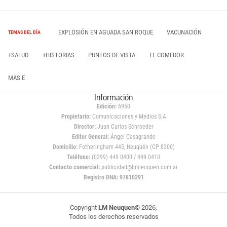
EXPLOSIÓN EN AGUADA SAN ROQUE
VACUNACIÓN
TEMAS DEL DÍA
+SALUD
+HISTORIAS
PUNTOS DE VISTA
EL COMEDOR
MAS E
Información
Edición:
6950
Propietario:
Comunicaciones y Medios S.A
Director:
Juan Carlos Schroeder
Editor General:
Ángel Casagrande
Domicilio:
Fotheringham 445, Neuquén (CP 8300)
Teléfono:
(0299) 449 0400 / 449 0410
Contacto comercial:
publicidad@lmneuquen.com.ar
Registro DNA: 97810291
Copyright
LM Neuquen
© 2026,
Todos los derechos reservados